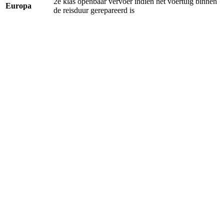
2e klas openbaar vervoer indien het voertuig binnen
Europa
de reisduur gerepareerd is